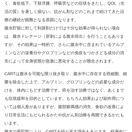
く、食欲低下、下肢浮腫、呼吸苦などの症状をきたし、QOL（生
活の質）を著しく損ない、抗がん剤などのこれまで続けてきた治
療の継続が困難となる原因になります。
腹水貯留に対して利尿剤だけでは十分な効果が得られない場合
は、腹水ドレナージ（穿刺による腹水排出）を行うこともありま
すが、その効果は一時的で、さらに腹水中に含まれているアルブ
ミンなどの栄養分やグロブリンなどの免疫をつかさどる成分の消
失によって全身状態が急激に悪化することが懸念されます。
CARTは腹水を可能な限り抜き取り、腹水中に存在する癌細胞、細
菌を除去した上で、アルブミン、グロブリンなどの必要な成分だ
けを、体内にもどす治療です。癌を治す治療ではなく、あくまで
も症状緩和を目的としています。もちろん効果および副作用につ
いては個人差がありますが、腹部膨満感の消失、食欲の改善によ
り日常生活にもどられるかたや抗がん剤治療を再開できるかたも
います。
腹水の再貯留により、CARTを繰り返す場合もあります。経過中に