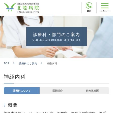
電話
メニュー
診療科・部門のご案内
Clinical Departments Information
TOP
診療科のご案内
神経内科
神経内科
診療科について
医師紹介
外来担当医
概要