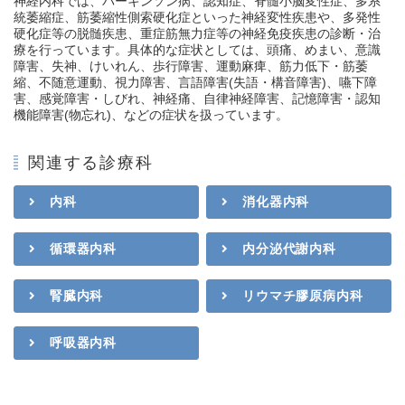
神経内科では、パーキンソン病、認知症、脊髄小脳変性症、多系
統萎縮症、筋萎縮性側索硬化症といった神経変性疾患や、多発性
硬化症等の脱髄疾患、重症筋無力症等の神経免疫疾患の診断・治
療を行っています。具体的な症状としては、頭痛、めまい、意識
障害、失神、けいれん、歩行障害、運動麻痺、筋力低下・筋萎
縮、不随意運動、視力障害、言語障害(失語・構音障害)、嚥下障
害、感覚障害・しびれ、神経痛、自律神経障害、記憶障害・認知
機能障害(物忘れ)、などの症状を扱っています。
関連する診療科
内科
消化器内科
循環器内科
内分泌代謝内科
腎臓内科
リウマチ膠原病内科
呼吸器内科