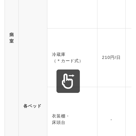
病
室
冷蔵庫
210円/日
（＊カード式）
各ベッド
衣装棚・
-
床頭台