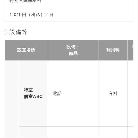
特別入院基本料
1,010円（税込）／日
設備等
設備・
利
設置場所
利用料
備品
特室
電話
有料
個室ABC