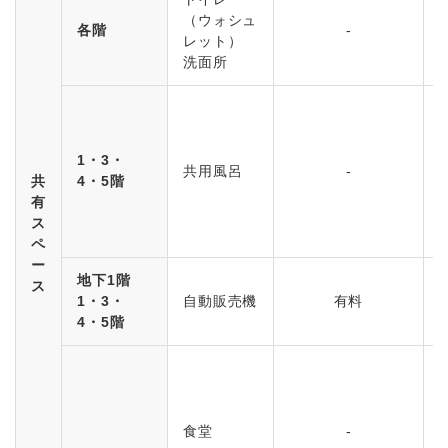
（ウォシュ
各階
-
レット）
洗面所
1・3・
共用風呂
-
共
4・5階
有
ス
ペ
ー
地下1階
ス
1・3・
自動販売機
有料
4・5階
食堂
-