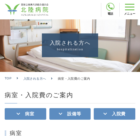
電話
メニュー
入院される方へ
hospitalization
TOP
入院される方へ
病室・入院費のご案内
病室・入院費のご案内
病室
設備等
入院費
病室