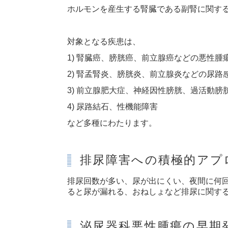
ホルモンを産生する腎臓である副腎に関す
対象となる疾患は、
1) 腎臓癌、膀胱癌、前立腺癌などの悪性腫
2) 腎孟腎炎、膀胱炎、前立腺炎などの尿路
3) 前立腺肥大症、神経因性膀胱、過活動
4) 尿路結石、性機能障害
など多種にわたります。
排尿障害への積極的アプ
排尿回数が多い、尿が出にくい、夜間に何
ると尿が漏れる、おねしょなど排尿に関す
泌尿器科悪性腫瘍の早期