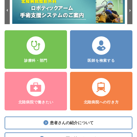
お知らせ
患者さん
重要なお知らせ
入院時のお食事の負担額変更について（重要）
2026.04.17
お知らせ
患者さん
重要なお知らせ
令和8年度 すこやか検診のお知らせ
2026.01.13
診療科・部門
医師を検索する
お知らせ
患者さん
重要なお知らせ
診断書等料金改定のお知らせ
2025.11.18
お知らせ
重要なお知らせ
整形外科人工関節手術における高性能ロボット手術支援シス
北陸病院で働きたい
北陸病院への行き方
テムを導入しました。
2024.12.23
お知らせ
患者さん
重要なお知らせ
患者さんの紹介について
病棟転換のお知らせ