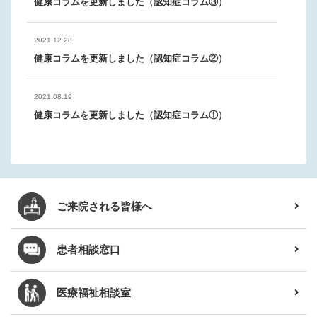
健康コラムを更新しました（認知症コラム③）
採用情報
募集中
2026.04.21
会計事務職員（管理職候補）募集
2021.12.28
健康コラムを更新しました（認知症コラム②）
2026.04.17
お知らせ
患者さん
重要なお知らせ
令和8年度 すこやか検診のお知らせ
2021.08.19
健康コラムを更新しました（認知症コラム①）
ご来院される皆様へ
患者相談窓口
医療福祉相談室