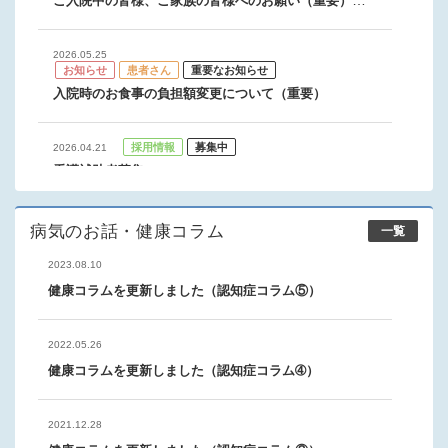
ご入院中の皆様、ご家族の皆様へのお願い（重要）
(731.26 KB)
2026.05.25
お知らせ
患者さん
重要なお知らせ
入院時のお食事の負担額変更について（重要）
採用情報
募集中
2026.04.21
看護補助者募集
採用情報
募集中
2026.04.21
病気のお話・健康コラム
一覧
病棟クラーク募集
2023.08.10
健康コラムを更新しました（認知症コラム⑤）
採用情報
募集中
2026.04.21
栄養士募集
2022.05.26
健康コラムを更新しました（認知症コラム➃）
採用情報
募集中
2026.04.21
理学療法士募集
2021.12.28