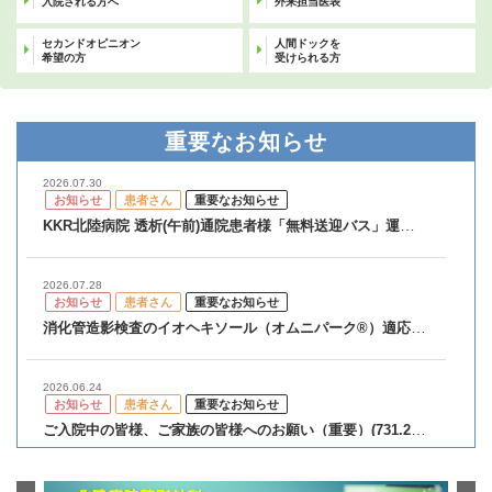
入院される方へ
外来担当医表
セカンドオピニオン
人間ドックを
希望の方
受けられる方
重要なお知らせ
2026.07.30
お知らせ
患者さん
重要なお知らせ
KKR北陸病院 透析(午前)通院患者様「無料送迎バス」運行開
始のお知らせ
2026.07.28
お知らせ
患者さん
重要なお知らせ
消化管造影検査のイオヘキソール（オムニパーク®）適応外
使用についてのお知らせ
2026.06.24
お知らせ
患者さん
重要なお知らせ
ご入院中の皆様、ご家族の皆様へのお願い（重要）(731.26
KB)
2026.05.25