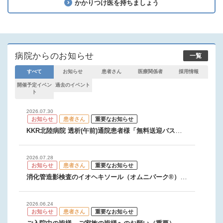
かかりつけ医を持ちましょう
2024.11.21
お知らせ
患者さん
重要なお知らせ
予防接種予約専用電話のご案内
2024.01.10
病院からのお知らせ
一覧
お知らせ
患者さん
重要なお知らせ
すべて
お知らせ
患者さん
医療関係者
採用情報
当院を受診される患者様へ（重要）(58.40 KB)
開催予定イベン
過去のイベント
ト
2026.07.30
お知らせ
患者さん
重要なお知らせ
KKR北陸病院 透析(午前)通院患者様「無料送迎バス」
運行開始のお知らせ
2026.07.28
お知らせ
患者さん
重要なお知らせ
消化管造影検査のイオヘキソール（オムニパーク®）適
応外使用についてのお知らせ
2026.06.24
お知らせ
患者さん
重要なお知らせ