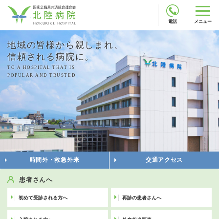
電話
メニュー
地域の皆様から親しまれ、
信頼される病院に。
TO A HOSPITAL THAT IS
POPULAR AND TRUSTED
時間外・救急外来
交通アクセス
患者さんへ
初めて受診される方へ
再診の患者さんへ